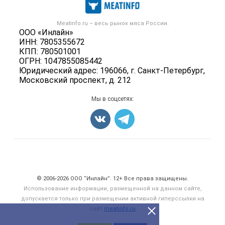
Публичная оферта
Новости рынка
Скот в живом весе
Контактная информация
Форум
Meatinfo.ru – весь
рынок мяса
России.
Колбасы, сосиски, деликатесы
Политика обработки персональных данных
ООО «Инлайн»
Энциклопедия
Мясные полуфабрикаты
ИНН: 7805355672
Для СМИ
Бренды
КПП: 780501001
Мясные консервы
ОГРН: 1047855085442
Мониторинг
Мясные снеки
Юридический адрес: 196066, г. Санкт-Петербург,
Вакансии
Московский проспект, д. 212
Яйца
Блог
Добавить объявление
Мы в соцсетях:
Карта объявлений
Счетчики, авторское право, логотипы
© 2006‑2026 ООО “Инлайн”. 12+ Все права защищены.
Использование информации, размещенной на данном сайте,
допускается только при размещении активной гиперссылки на
сайт
meatinfo.ru