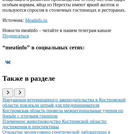
особым кормам, яйца из Нерехты имеют яркий желток и
пользуются спросом в столичных гостиницах и ресторанах.
Источник:
Meatinfo.ru
Новости
meatinfo
– читайте в нашем телеграм канале
Подписаться
“
meatinfo
” в социальных сетях:
Также в разделе
Иллюстрация новости
Нарушения ветеринарного законодательства в Костромской
области повлекли штраф для предпринимателя
Иллюстрация новости
Костромская область провела межрегиональные учения по
борьбе с птичьим гриппом
Иллюстрация новости
Племенное животноводство Костромской области:
достижения и перспективы
Иллюстрация новости
Открытие молекулярно-генетической лаборатории в