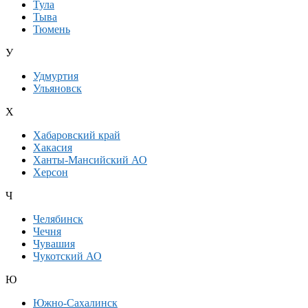
Тула
Тыва
Тюмень
У
Удмуртия
Ульяновск
Х
Хабаровский край
Хакасия
Ханты-Мансийский АО
Херсон
Ч
Челябинск
Чечня
Чувашия
Чукотский АО
Ю
Южно-Сахалинск