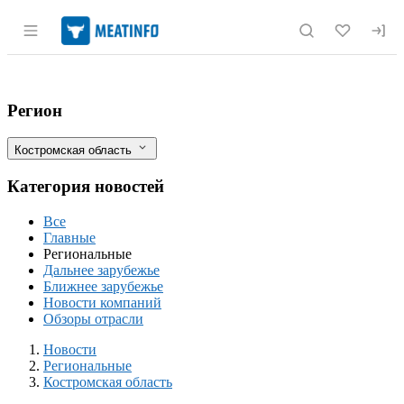
Раздел навигации по сайту meatinfo.r
В Костромской области на птицефабрик
Фильтры
Регион
Костромская область
Категория новостей
Все
Главные
Региональные
Дальнее зарубежье
Ближнее зарубежье
Новости компаний
Обзоры отрасли
Новости
Разделы
Новости
Региональные
Костромская область