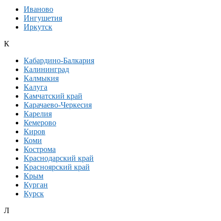
Иваново
Ингушетия
Иркутск
К
Кабардино-Балкария
Калининград
Калмыкия
Калуга
Камчатский край
Карачаево-Черкесия
Карелия
Кемерово
Киров
Коми
Кострома
Краснодарский край
Красноярский край
Крым
Курган
Курск
Л