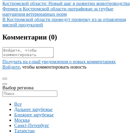
Костромской области: Новый шаг в развитии животноводства
Иллюстрация новости
Фермер в Костромской области оштрафован за грубые
нарушения ветеринарных норм
Иллюстрация новости
В Костромской области проведут проверку из-за отравления
мясной продукцией
Комментарии (
0
)
Получать на e‑mail уведомления о новых комментариях
Войдите
, чтобы комментировать новость
Выбор региона
Поиск региона
Все
Дальнее зарубежье
Ближнее зарубежье
Москва
Санкт-Петербург
Татарстан